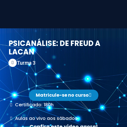
PSICANÁLISE: DE FREUD A
LACAN
Turma 3
Matricule-se no curso
Certificado: 180h
Aulas ao vivo aos sábados
Confira este vídeo agora!