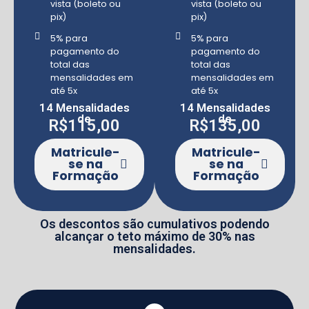
vista (boleto ou
vista (boleto ou
pix)
pix)
5% para
5% para
pagamento do
pagamento do
total das
total das
mensalidades em
mensalidades em
até 5x
até 5x
14 Mensalidades
14 Mensalidades
de
de
R$115,00
R$135,00
Matricule-
Matricule-
se na
se na
Formação
Formação
Os descontos são cumulativos podendo
alcançar o teto máximo de 30% nas
mensalidades.