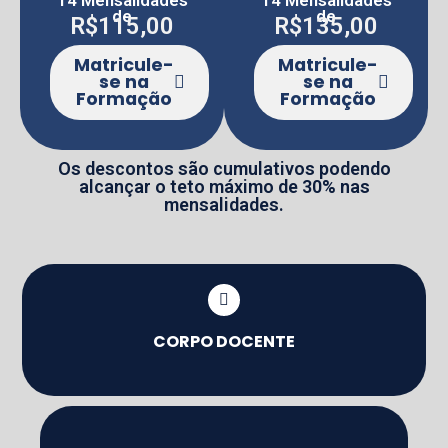
14 Mensalidades
14 Mensalidades
de
de
R$115,00
R$135,00
Matricule-
Matricule-
se na
se na
Formação
Formação
Os descontos são cumulativos podendo
alcançar o teto máximo de 30% nas
mensalidades.
CORPO DOCENTE