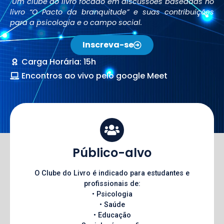
Um clube do livro focado em discussões baseadas no
livro “O Pacto da branquitude” e suas contribuições
para a psicologia e o campo social.
Inscreva-se
Carga Horária: 15h
Encontros ao vivo pelo google Meet
Público-alvo
O Clube do Livro é indicado para estudantes e
profissionais de:
• Psicologia
• Saúde
• Educação