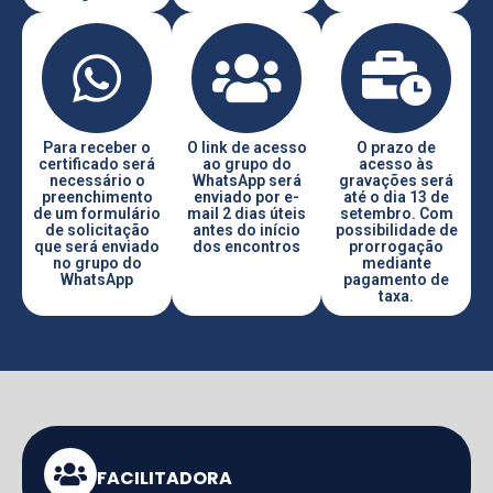
Para receber o
O link de acesso
O prazo de
certificado será
ao grupo do
acesso às
necessário o
WhatsApp será
gravações será
preenchimento
enviado por e-
até o dia 13 de
de um formulário
mail 2 dias úteis
setembro. Com
de solicitação
antes do início
possibilidade de
que será enviado
dos encontros
prorrogação
no grupo do
mediante
WhatsApp
pagamento de
taxa.
FACILITADORA