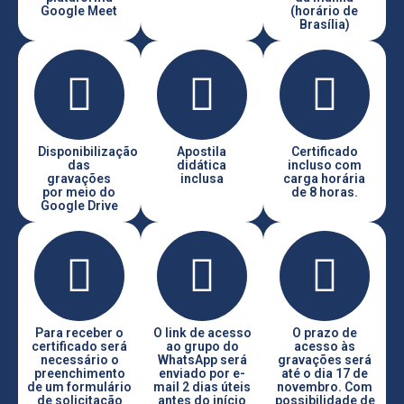
Google Meet
(horário de
Brasília)
Disponibilização
Apostila
Certificado
das
didática
incluso com
gravações
inclusa
carga horária
por meio do
de 8 horas.
Google Drive
Para receber o
O link de acesso
O prazo de
certificado será
ao grupo do
acesso às
necessário o
WhatsApp será
gravações será
preenchimento
enviado por e-
até o dia 17 de
de um formulário
mail 2 dias úteis
novembro. Com
de solicitação
antes do início
possibilidade de