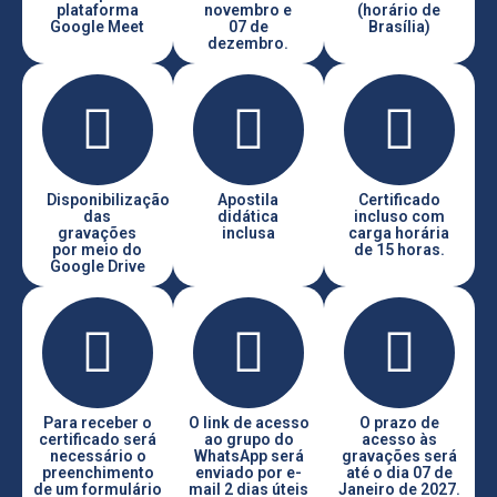
plataforma
novembro e
(horário de
Google Meet
07 de
Brasília)
dezembro.
Disponibilização
Apostila
Certificado
das
didática
incluso com
gravações
inclusa
carga horária
por meio do
de 15 horas.
Google Drive
Para receber o
O link de acesso
O prazo de
certificado será
ao grupo do
acesso às
necessário o
WhatsApp será
gravações será
preenchimento
enviado por e-
até o dia 07 de
de um formulário
mail 2 dias úteis
Janeiro de 2027.