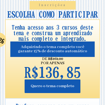
Inscrições
ESCOLHA COMO PARTICIPAR
Tenha acesso aos 3 cursos deste
tema e construa um aprendizado
mais completo e integrado.
Adquirindo o tema completo você
garante 15% de desconto automático
DE
R$161,00
POR
APENAS
R$136,85
Quero o tema completo