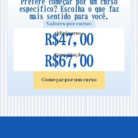
Prefere começar por um curso
específico? Escolha o que faz
mais sentido para você.
Valores por curso:
Minicurso:
R$47,00
Capacitação:
R$67,00
Começar por um curso