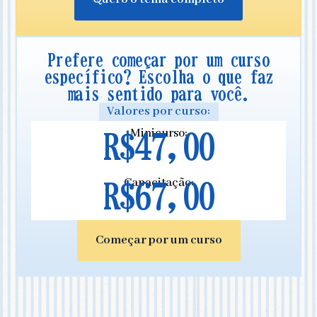
Prefere começar por um curso
específico? Escolha o que faz
mais sentido para você.
Valores por curso:
Minicurso:
R$47,00
Capacitação:
R$67,00
Começar por um curso