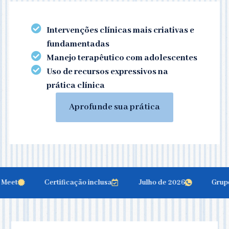
Intervenções clínicas mais criativas e
fundamentadas
Manejo terapêutico com adolescentes
Uso de recursos expressivos na
prática clínica
Aprofunde sua prática
eet
Certificação inclusa
Julho de 2026
Grupo d