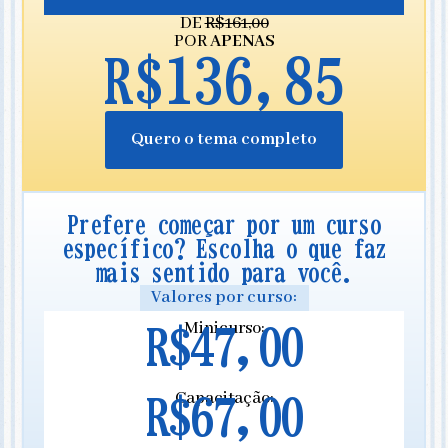
DE
R$161,00
POR
APENAS
R$136,85
Quero o tema completo
Prefere começar por um curso
específico? Escolha o que faz
mais sentido para você.
Valores por curso:
Minicurso:
R$47,00
Capacitação:
R$67,00