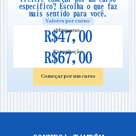
específico? Escolha o que faz
mais sentido para você.
Valores por curso:
Minicurso:
R$47,00
Capacitação:
R$67,00
Começar por um curso